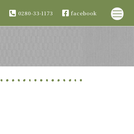
プ
0280-33-1173
facebook